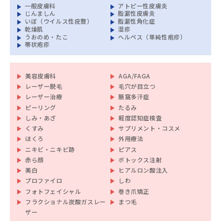
一般皮膚科
アトピー性皮膚炎
じんましん
脂漏性皮膚炎
いぼ（ウイルス性疣贅）
脂漏性角化症
乾燥肌
湿疹
うおのめ・たこ
ヘルペス（単純性疱疹）
帯状疱疹
美容皮膚科
AGA/FAGA
レーザー脱毛
毛穴が目立つ
レーザー治療
腋窩多汗症
ピーリング
たるみ
しみ・あざ
軽度認知症検査
くすみ
サプリメント・コスメ
ほくろ
外用療法
ニキビ・ニキビ跡
ピアス
赤ら顔
ボトックス注射
美白
ヒアルロン酸注入
プロファイロ
しわ
フォトフェイシャル
巻き爪矯正
フラクショナル炭酸ガスレー
まつ毛
ザー