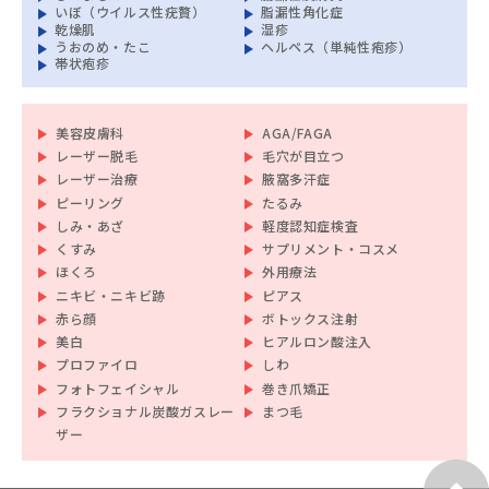
いぼ（ウイルス性疣贅）
脂漏性角化症
乾燥肌
湿疹
うおのめ・たこ
ヘルペス（単純性疱疹）
帯状疱疹
美容皮膚科
AGA/FAGA
レーザー脱毛
毛穴が目立つ
レーザー治療
腋窩多汗症
ピーリング
たるみ
しみ・あざ
軽度認知症検査
くすみ
サプリメント・コスメ
ほくろ
外用療法
ニキビ・ニキビ跡
ピアス
赤ら顔
ボトックス注射
美白
ヒアルロン酸注入
プロファイロ
しわ
フォトフェイシャル
巻き爪矯正
フラクショナル炭酸ガスレー
まつ毛
ザー