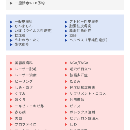
一般診療WEB予約
一般皮膚科
アトピー性皮膚炎
じんましん
脂漏性皮膚炎
いぼ（ウイルス性疣贅）
脂漏性角化症
乾燥肌
湿疹
うおのめ・たこ
ヘルペス（単純性疱疹）
帯状疱疹
美容皮膚科
AGA/FAGA
レーザー脱毛
毛穴が目立つ
レーザー治療
腋窩多汗症
ピーリング
たるみ
しみ・あざ
軽度認知症検査
くすみ
サプリメント・コスメ
ほくろ
外用療法
ニキビ・ニキビ跡
ピアス
赤ら顔
ボトックス注射
美白
ヒアルロン酸注入
プロファイロ
しわ