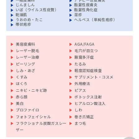
じんましん
脂漏性皮膚炎
いぼ（ウイルス性疣贅）
脂漏性角化症
乾燥肌
湿疹
うおのめ・たこ
ヘルペス（単純性疱疹）
帯状疱疹
美容皮膚科
AGA/FAGA
レーザー脱毛
毛穴が目立つ
レーザー治療
腋窩多汗症
ピーリング
たるみ
しみ・あざ
軽度認知症検査
くすみ
サプリメント・コスメ
ほくろ
外用療法
ニキビ・ニキビ跡
ピアス
赤ら顔
ボトックス注射
美白
ヒアルロン酸注入
プロファイロ
しわ
フォトフェイシャル
巻き爪矯正
フラクショナル炭酸ガスレー
まつ毛
ザー