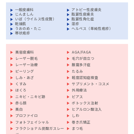
一般皮膚科
アトピー性皮膚炎
じんましん
脂漏性皮膚炎
いぼ（ウイルス性疣贅）
脂漏性角化症
乾燥肌
湿疹
うおのめ・たこ
ヘルペス（単純性疱疹）
帯状疱疹
美容皮膚科
AGA/FAGA
レーザー脱毛
毛穴が目立つ
レーザー治療
腋窩多汗症
ピーリング
たるみ
しみ・あざ
軽度認知症検査
くすみ
サプリメント・コスメ
ほくろ
外用療法
ニキビ・ニキビ跡
ピアス
赤ら顔
ボトックス注射
美白
ヒアルロン酸注入
プロファイロ
しわ
フォトフェイシャル
巻き爪矯正
フラクショナル炭酸ガスレー
まつ毛