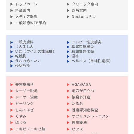
トップページ
クリニック案内
料金案内
診療案内
メディア掲載
Doctor’s File
一般診療WEB予約
一般皮膚科
アトピー性皮膚炎
じんましん
脂漏性皮膚炎
いぼ（ウイルス性疣贅）
脂漏性角化症
乾燥肌
湿疹
うおのめ・たこ
ヘルペス（単純性疱疹）
帯状疱疹
美容皮膚科
AGA/FAGA
レーザー脱毛
毛穴が目立つ
レーザー治療
腋窩多汗症
ピーリング
たるみ
しみ・あざ
軽度認知症検査
くすみ
サプリメント・コスメ
ほくろ
外用療法
ニキビ・ニキビ跡
ピアス