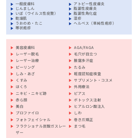
一般皮膚科
アトピー性皮膚炎
じんましん
脂漏性皮膚炎
いぼ（ウイルス性疣贅）
脂漏性角化症
乾燥肌
湿疹
うおのめ・たこ
ヘルペス（単純性疱疹）
帯状疱疹
美容皮膚科
AGA/FAGA
レーザー脱毛
毛穴が目立つ
レーザー治療
腋窩多汗症
ピーリング
たるみ
しみ・あざ
軽度認知症検査
くすみ
サプリメント・コスメ
ほくろ
外用療法
ニキビ・ニキビ跡
ピアス
赤ら顔
ボトックス注射
美白
ヒアルロン酸注入
プロファイロ
しわ
フォトフェイシャル
巻き爪矯正
フラクショナル炭酸ガスレー
まつ毛
ザー