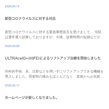
2020.05.15
新型コロナウイルスに対する対応
新型コロナウイルスに対する緊急事態宣言を受けまして、 当院
は通常通り診療しておりますが、今後、診療時間の短縮などがあ
る場合は改めてお知らせさせていただきます。 当院では患者様
2020.04.09
ならびに職員の安全確保のため、 スタッフは毎日 […]
ULTRAcelQ+(HIFE)によるリフトアップ治療を開始しました
外科的手術、糸、注射などを用いずにリフトアップできる機械を
導入しました。照射時の痛みもほとんどなく、直後からお化粧も
可能です。 照射は院長が行います。令和元年１２月末までの価
2020.02.17
格は導入価格（全顔 ¥90000・税抜き）とな […]
ホームページが新しくなりました。