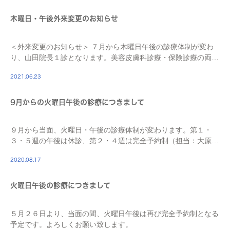
木曜日・午後外来変更のお知らせ
＜外来変更のお知らせ＞ ７月から木曜日午後の診療体制が変わ
り、山田院長１診となります。美容皮膚科診療・保険診療の両方
を担当しますので、混雑が予想されます。ご了承下さい。 火曜
2021.06.23
日午後は従来通り 第1・3・5週午後は休診 第 […]
9月からの火曜日午後の診療につきまして
９月から当面、火曜日・午後の診療体制が変わります。第１・
３・５週の午後は休診、第２・４週は完全予約制（担当：大原医
師）になります。
2020.08.17
火曜日午後の診療につきまして
５月２６日より、当面の間、火曜日午後は再び完全予約制となる
予定です。よろしくお願い致します。