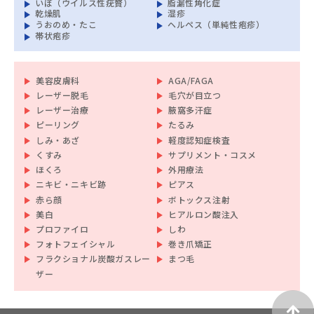
いぼ（ウイルス性疣贅）
脂漏性角化症
乾燥肌
湿疹
うおのめ・たこ
ヘルペス（単純性疱疹）
帯状疱疹
美容皮膚科
AGA/FAGA
レーザー脱毛
毛穴が目立つ
レーザー治療
腋窩多汗症
ピーリング
たるみ
しみ・あざ
軽度認知症検査
くすみ
サプリメント・コスメ
ほくろ
外用療法
ニキビ・ニキビ跡
ピアス
赤ら顔
ボトックス注射
美白
ヒアルロン酸注入
プロファイロ
しわ
フォトフェイシャル
巻き爪矯正
フラクショナル炭酸ガスレー
まつ毛
ザー