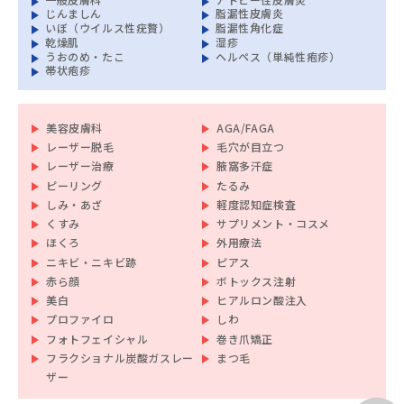
じんましん
脂漏性皮膚炎
いぼ（ウイルス性疣贅）
脂漏性角化症
乾燥肌
湿疹
うおのめ・たこ
ヘルペス（単純性疱疹）
帯状疱疹
美容皮膚科
AGA/FAGA
レーザー脱毛
毛穴が目立つ
レーザー治療
腋窩多汗症
ピーリング
たるみ
しみ・あざ
軽度認知症検査
くすみ
サプリメント・コスメ
ほくろ
外用療法
ニキビ・ニキビ跡
ピアス
赤ら顔
ボトックス注射
美白
ヒアルロン酸注入
プロファイロ
しわ
フォトフェイシャル
巻き爪矯正
フラクショナル炭酸ガスレー
まつ毛
ザー