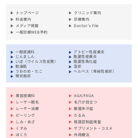
トップページ
クリニック案内
料金案内
診療案内
メディア掲載
Doctor’s File
一般診療WEB予約
一般皮膚科
アトピー性皮膚炎
じんましん
脂漏性皮膚炎
いぼ（ウイルス性疣贅）
脂漏性角化症
乾燥肌
湿疹
うおのめ・たこ
ヘルペス（単純性疱疹）
帯状疱疹
美容皮膚科
AGA/FAGA
レーザー脱毛
毛穴が目立つ
レーザー治療
腋窩多汗症
ピーリング
たるみ
しみ・あざ
軽度認知症検査
くすみ
サプリメント・コスメ
ほくろ
外用療法