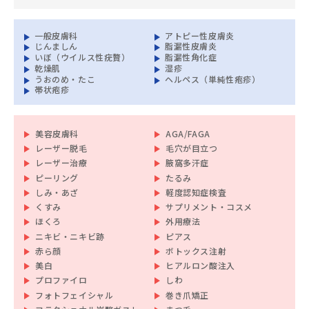
一般皮膚科
アトピー性皮膚炎
じんましん
脂漏性皮膚炎
いぼ（ウイルス性疣贅）
脂漏性角化症
乾燥肌
湿疹
うおのめ・たこ
ヘルペス（単純性疱疹）
帯状疱疹
美容皮膚科
AGA/FAGA
レーザー脱毛
毛穴が目立つ
レーザー治療
腋窩多汗症
ピーリング
たるみ
しみ・あざ
軽度認知症検査
くすみ
サプリメント・コスメ
ほくろ
外用療法
ニキビ・ニキビ跡
ピアス
赤ら顔
ボトックス注射
美白
ヒアルロン酸注入
プロファイロ
しわ
フォトフェイシャル
巻き爪矯正