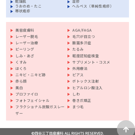
乾燥肌
湿疹
うおのめ・たこ
ヘルペス（単純性疱疹）
帯状疱疹
美容皮膚科
AGA/FAGA
レーザー脱毛
毛穴が目立つ
レーザー治療
腋窩多汗症
ピーリング
たるみ
しみ・あざ
軽度認知症検査
くすみ
サプリメント・コスメ
ほくろ
外用療法
ニキビ・ニキビ跡
ピアス
赤ら顔
ボトックス注射
美白
ヒアルロン酸注入
プロファイロ
しわ
フォトフェイシャル
巻き爪矯正
フラクショナル炭酸ガスレー
まつ毛
ザー
©四谷三丁目皮膚科 ALL RIGHTS RESERVED.