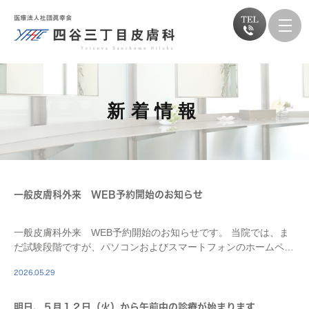
新着情報
一般皮膚科外来 WEB予約開始のお知らせ
一般皮膚科外来 WEB予約開始のお知らせです。 当院では、ま
だ試験段階ですが、パソコンおよびスマートフォンのホームペー
ジから一般皮膚科診療のWEB予約を一部で開始しました。 スマ
2026.05.29
ートフォンの場合はホームページ右上のメニュ […]
明日、５月１２日（火）から午前中の診療が始まります