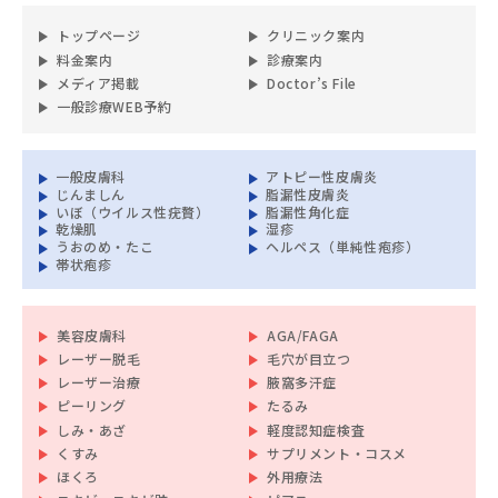
トップページ
クリニック案内
料金案内
診療案内
メディア掲載
Doctor’s File
一般診療WEB予約
一般皮膚科
アトピー性皮膚炎
じんましん
脂漏性皮膚炎
いぼ（ウイルス性疣贅）
脂漏性角化症
乾燥肌
湿疹
うおのめ・たこ
ヘルペス（単純性疱疹）
帯状疱疹
美容皮膚科
AGA/FAGA
レーザー脱毛
毛穴が目立つ
レーザー治療
腋窩多汗症
ピーリング
たるみ
しみ・あざ
軽度認知症検査
くすみ
サプリメント・コスメ
ほくろ
外用療法