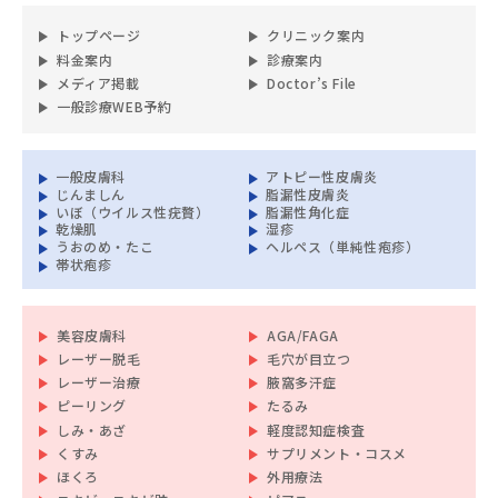
トップページ
クリニック案内
料金案内
診療案内
メディア掲載
Doctor’s File
一般診療WEB予約
一般皮膚科
アトピー性皮膚炎
じんましん
脂漏性皮膚炎
いぼ（ウイルス性疣贅）
脂漏性角化症
乾燥肌
湿疹
うおのめ・たこ
ヘルペス（単純性疱疹）
帯状疱疹
美容皮膚科
AGA/FAGA
レーザー脱毛
毛穴が目立つ
レーザー治療
腋窩多汗症
ピーリング
たるみ
しみ・あざ
軽度認知症検査
くすみ
サプリメント・コスメ
ほくろ
外用療法